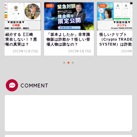
副業
副業
業を紹介する【三崎
「坂本よしたか」非常識
怪しいクリプト
】は実在しない！？悪
物販は詐欺か？怪しい登
（Crypto TRADE
な情報の真実は？
場人物は誰なの？
SYSTEM）は詐欺か
2023年12月25日
2023年3月13日
2024年6
COMMENT